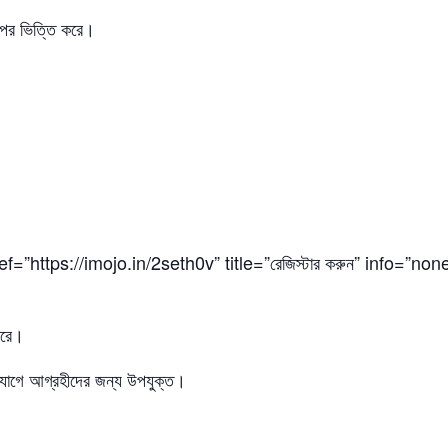
উপর ভিত্তি করে।
ttps://imojo.in/2seth0v” title=”রেজিস্টার করুন” info=”none”
পারে।
়া যোগে আগ্রহীদের জন্য উপযুক্ত।