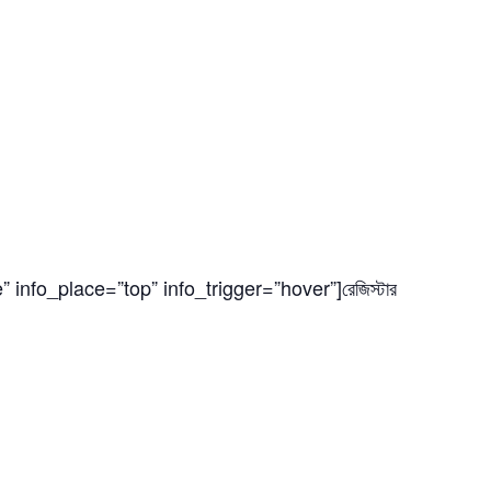
 info_place=”top” info_trigger=”hover”]রেজিস্টার