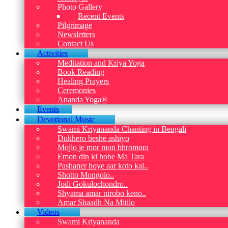
Photo Gallery
Recent Events
Pilgrimage
Newsletters
Contact Us
Activities
Meditation and Kriya Yoga
Book Reading
Healing Prayers
Ceremonies
Ananda Yoga®
Events
Devotional Music
Swami Kriyananda Chanting in Bengali
Dukhero beshe ashiyo
Mojlo je mor mon bhromora
Emon din ki hobe Ma Tara
Pashaner hoye aar koto kal..
Shotto Mongolo..
Jodi Gokulochondro..
Shyama amar nirobo keno..
Amar Shaadh Na Mitilo
Videos
Swami Kriyananda