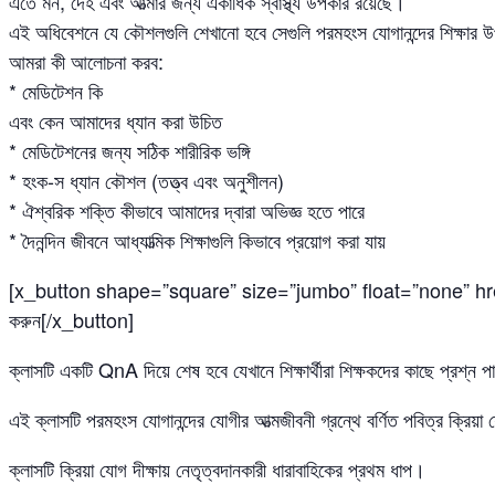
এতে মন, দেহ এবং আত্মার জন্য একাধিক স্বাস্থ্য উপকার রয়েছে।
এই অধিবেশনে যে কৌশলগুলি শেখানো হবে সেগুলি পরমহংস যোগানন্দের শিক্ষার 
আমরা কী আলোচনা করব:
* মেডিটেশন কি
এবং কেন আমাদের ধ্যান করা উচিত
* মেডিটেশনের জন্য সঠিক শারীরিক ভঙ্গি
* হংক-স ধ্যান কৌশল (তত্ত্ব এবং অনুশীলন)
* ঐশ্বরিক শক্তি কীভাবে আমাদের দ্বারা অভিজ্ঞ হতে পারে
* দৈনন্দিন জীবনে আধ্যাত্মিক শিক্ষাগুলি কিভাবে প্রয়োগ করা যায়
[x_button shape=”square” size=”jumbo” float=”none” href=”h
করুন[/x_button]
ক্লাসটি একটি QnA দিয়ে শেষ হবে যেখানে শিক্ষার্থীরা শিক্ষকদের কাছে প্রশ্ন 
এই ক্লাসটি পরমহংস যোগানন্দের যোগীর আত্মজীবনী গ্রন্থে বর্ণিত পবিত্র ক্রিয
ক্লাসটি ক্রিয়া যোগ দীক্ষায় নেতৃত্বদানকারী ধারাবাহিকের প্রথম ধাপ।