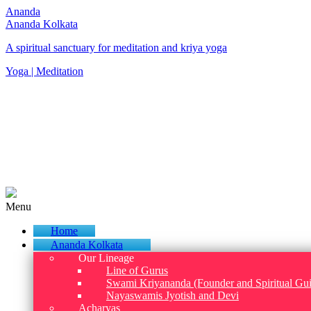
Ananda
Ananda Kolkata
A spiritual sanctuary for meditation and kriya yoga
Yoga | Meditation
Menu
Home
Ananda Kolkata
Our Lineage
Line of Gurus
Swami Kriyananda (Founder and Spiritual Gu
Nayaswamis Jyotish and Devi
Acharyas